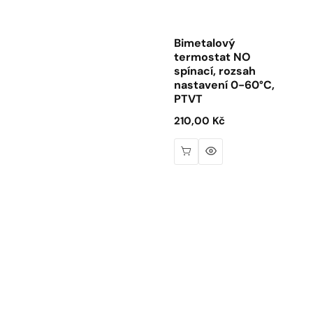
Bimetalový
termostat NO
spínací, rozsah
nastavení 0-60°C,
PTVT
Běžná
210,00 Kč
cena