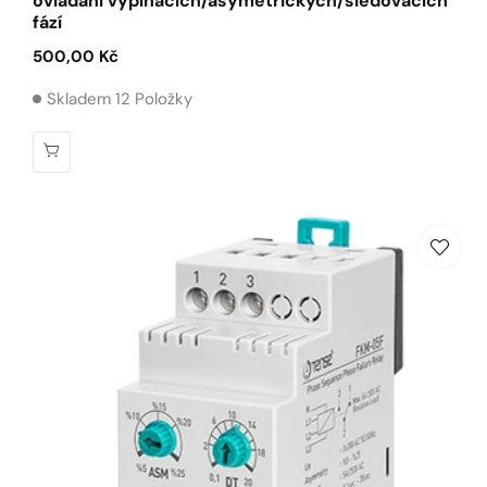
ovládání vypínacích/asymetrických/sledovacích
fází
Běžná
500,00 Kč
cena
Skladem 12 Položky