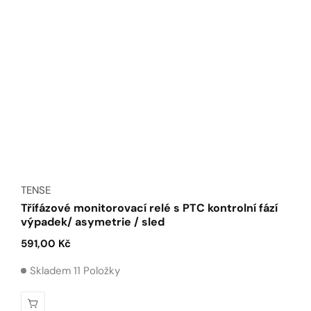
Dodavatel:
TENSE
Třífázové monitorovací relé s PTC kontrolní fází
výpadek/ asymetrie / sled
Běžná
591,00 Kč
cena
Skladem 11 Položky