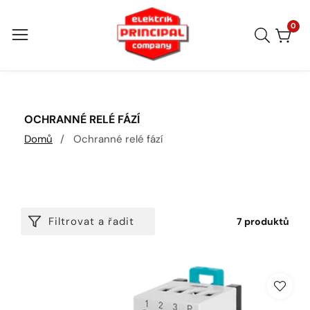
Přejít
na
0
0
polo
obsah
KOLEKCE:
OCHRANNÉ RELÉ FÁZÍ
Domů
Ochranné relé fází
Filtrovat a řadit
7 produktů