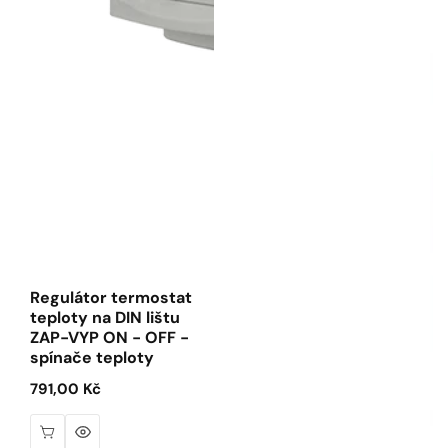
Regulátor termostat
teploty na DIN lištu
ZAP-VYP ON - OFF -
spínače teploty
Běžná
791,00 Kč
cena