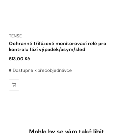
Dodavatel:
TENSE
Ochranné třífázové monitorovací relé pro
kontrolu fází výpadek/asym/sled
Běžná
513,00 Kč
cena
Dostupné k předobjednávce
Mohlo by se vám také líbit