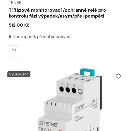
TENSE
Třífázové monitorovací /ochranné relé pro
kontrolu fází výpadek/asym/pře-pompětí
Běžná
512,00 Kč
cena
Dostupné k předobjednávce
Vyprodáno