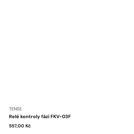
Dodavatel:
TENSE
Relé kontroly fází FKV-03F
Běžná
557,00 Kč
cena