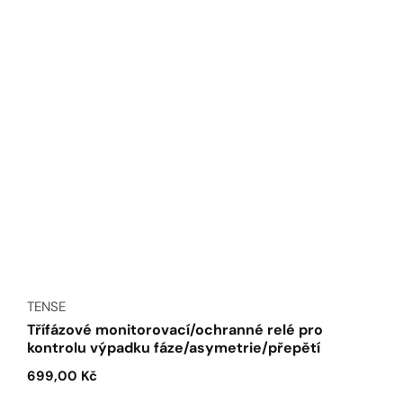
Dodavatel:
TENSE
Třífázové monitorovací/ochranné relé pro
kontrolu výpadku fáze/asymetrie/přepětí
Běžná
699,00 Kč
cena