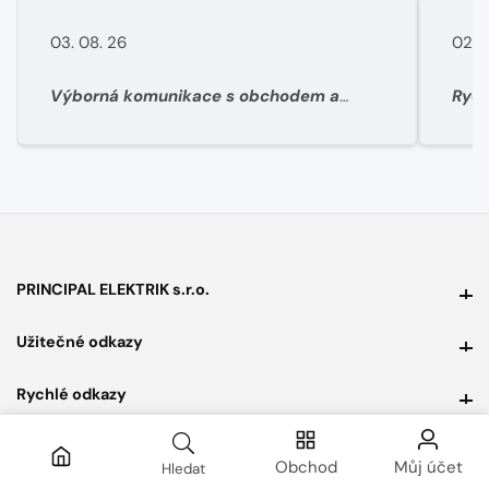
03. 08. 26
02. 
Výborná komunikace s obchodem a
Rych
super rychlé dodání materíálu.
PRINCIPAL ELEKTRIK s.r.o.
PRINCIPAL ELEKTRIK s.r.o.
Užitečné odkazy
Užitečné odkazy
Rychlé odkazy
Rychlé odkazy
Přihlášení k newsletteru
Přihlášení k newsletteru
Obchod
Můj účet
Hledat