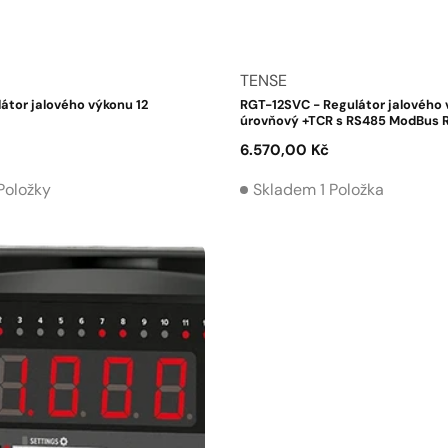
Dodavatel:
TENSE
átor jalového výkonu 12
RGT-12SVC - Regulátor jalového 
úrovňový +TCR s RS485 ModBus 
Běžná
6.570,00 Kč
cena
Položky
Skladem 1 Položka