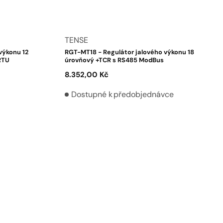
Dodavatel:
TENSE
výkonu 12
RGT-MT18 - Regulátor jalového výkonu 18
RTU
úrovňový +TCR s RS485 ModBus
Běžná
8.352,00 Kč
cena
Dostupné k předobjednávce