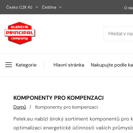
Přejít
Česko CZK Kč
Čeština
O ná
na
obsah
Kategorie
Hlavní stránka
Nakupujte podle ka
KOLEKCE:
KOMPONENTY PRO KOMPENZACI
Domů
Komponenty pro kompenzaci
Pelek.eu nabízí široký sortiment komponentů pro k
optimalizaci energetické účinnosti vašich průmysl