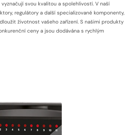
yznačují svou kvalitou a spolehlivostí. V naší
tory, regulátory a další specializované komponenty,
loužit životnost vašeho zařízení. S našimi produkty
konkurenční ceny a jsou dodávána s rychlým