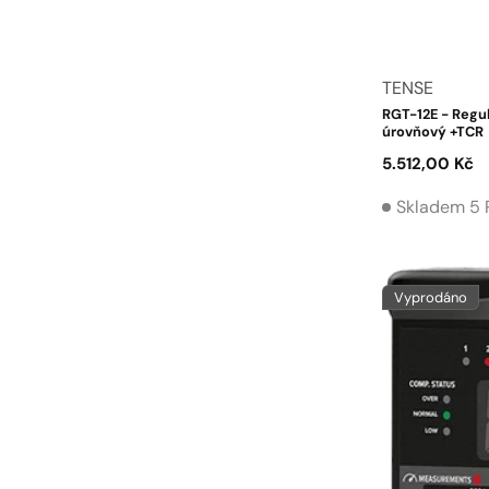
Dodavatel:
TENSE
RGT-12E - Regul
úrovňový +TCR
Běžná
5.512,00 Kč
cena
Skladem 5 
Vyprodáno