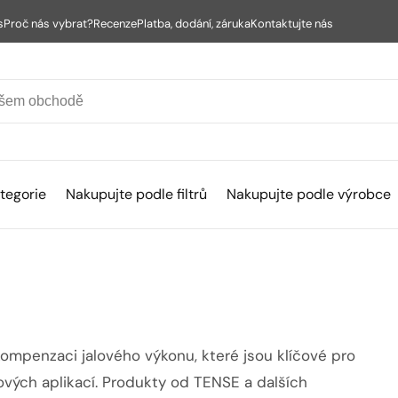
s
Proč nás vybrat?
Recenze
Platba, dodání, záruka
Kontaktujte nás
tegorie
Nakupujte podle filtrů
Nakupujte podle výrobce
ompenzaci jalového výkonu, které jsou klíčové pro
ových aplikací. Produkty od TENSE a dalších