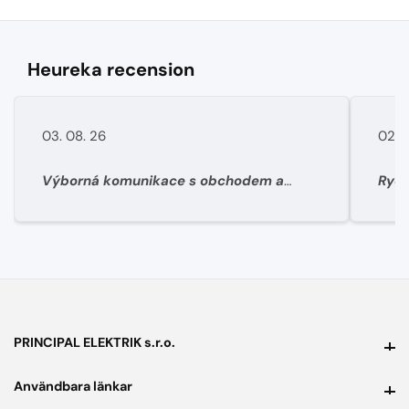
Heureka recension
03. 08. 26
02. 
Výborná komunikace s obchodem a
Rych
super rychlé dodání materíálu.
PRINCIPAL ELEKTRIK s.r.o.
PRINCIPAL ELEKTRIK s.r.o.
Användbara länkar
Användbara länkar