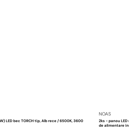
Dodavatel:
NOAS
) LED bec TORCH tip, Alb rece / 6500K, 3600
2ks - panou LED 
de alimentare i