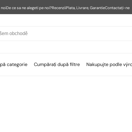
 noi
De ce sa ne alegeti pe noi?
Recenzii
Plata, Livrare, Garantie
Contactaţi-ne
pă categorie
Cumpărați după filtre
Nakupujte podle výr