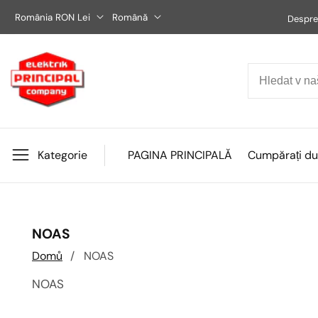
Přejít
România RON Lei
Română
Despre
na
obsah
Kategorie
PAGINA PRINCIPALĂ
Cumpărați du
KOLEKCE:
NOAS
Domů
NOAS
NOAS