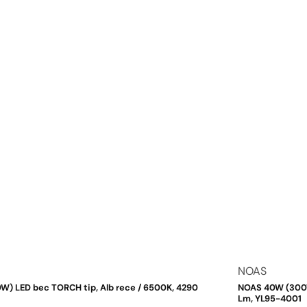
Dodavatel:
NOAS
) LED bec TORCH tip, Alb rece / 6500K, 4290
NOAS 40W (300W
Lm, YL95-4001