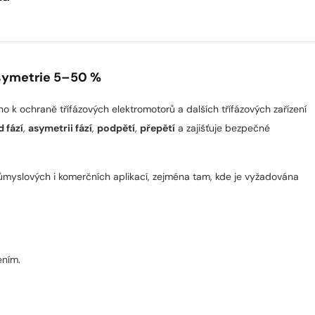
asymetrie 5–50 %
no k ochraně třífázových elektromotorů a dalších třífázových zařízení
 fází
,
asymetrii fází
,
podpětí
,
přepětí
a zajišťuje bezpečné
růmyslových i komerčních aplikací, zejména tam, kde je vyžadována
ním.