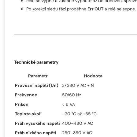
Relé se vypne a zůstane vypnuté až do obnovení správn
Po korekci sledu fází proběhne
Err OUT
a relé se sepne.
Technické parametry
Parametr
Hodnota
Provozní napětí (Un)
3×380 V AC + N
Frekvence
50/60 Hz
Příkon
< 6 VA
Teplota okolí
–20 °C až +55 °C
Práh vysokého napětí
400–480 V AC
Práh nízkého napětí
260–360 V AC