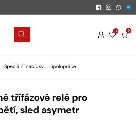
Facebook
Instagram
WhatsA
Link
0
0
0
Přihlásit
polo
se
Speciální nabídky
Spolupráce
 třífázové relé pro
pětí, sled asymetr