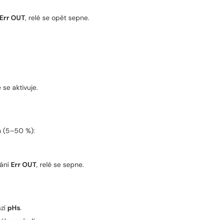
Err OUT
, relé se opět sepne.
é se aktivuje.
h (5–50 %):
kání
Err OUT
, relé se sepne.
azí
pHs
.