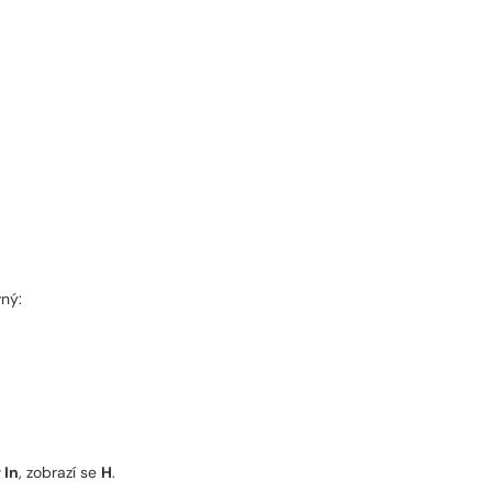
vný:
 In
, zobrazí se
H
.