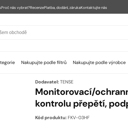
s
Proč nás vybrat?
Recenze
Platba, dodání, záruka
Kontaktujte nás
tegorie
Nakupujte podle filtrů
Nakupujte podle výrobce
Dodavatel:
TENSE
Monitorovací/ochranné
kontrolu přepětí, pod
Kód produktu:
FKV-03HF