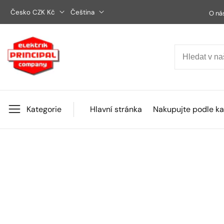
Přejít
Česko CZK Kč
Čeština
O ná
na
obsah
Kategorie
Hlavní stránka
Nakupujte podle ka
Přejít na
informace
Otevřít
o
médium
produktu
1
v
okně