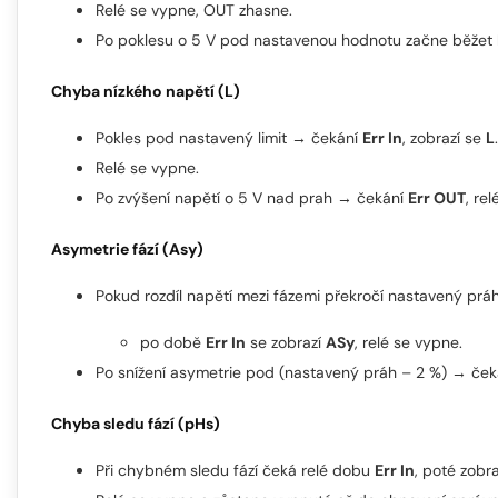
Relé se vypne, OUT zhasne.
Po poklesu o 5 V pod nastavenou hodnotu začne běžet
Chyba nízkého napětí (L)
Pokles pod nastavený limit → čekání
Err In
, zobrazí se
L
.
Relé se vypne.
Po zvýšení napětí o 5 V nad prah → čekání
Err OUT
, rel
Asymetrie fází (Asy)
Pokud rozdíl napětí mezi fázemi překročí nastavený prá
po době
Err In
se zobrazí
ASy
, relé se vypne.
Po snížení asymetrie pod (nastavený práh – 2 %) → če
Chyba sledu fází (pHs)
Při chybném sledu fází čeká relé dobu
Err In
, poté zobr