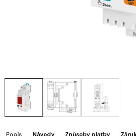
Galerie
médií
Popis
Návody
Způsoby platby
Záru