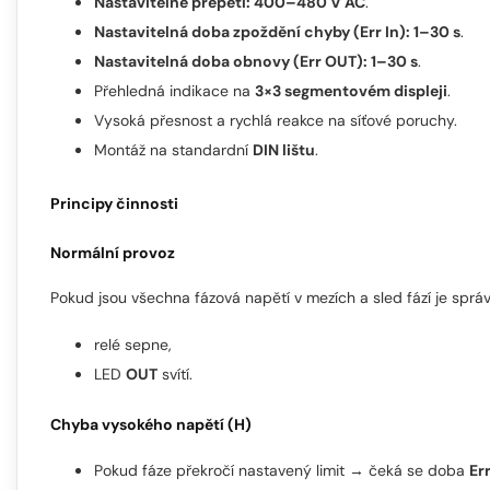
Nastavitelné přepětí: 400–480 V AC
.
Nastavitelná doba zpoždění chyby (Err In): 1–30 s
.
Nastavitelná doba obnovy (Err OUT): 1–30 s
.
Přehledná indikace na
3×3 segmentovém displeji
.
Vysoká přesnost a rychlá reakce na síťové poruchy.
Montáž na standardní
DIN lištu
.
Principy činnosti
Normální provoz
Pokud jsou všechna fázová napětí v mezích a sled fází je sprá
relé sepne,
LED
OUT
svítí.
Chyba vysokého napětí (H)
Pokud fáze překročí nastavený limit → čeká se doba
Err