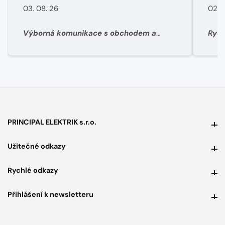
03. 08. 26
02. 
Výborná komunikace s obchodem a
Rych
super rychlé dodání materíálu.
PRINCIPAL ELEKTRIK s.r.o.
PRINCIPAL ELEKTRIK s.r.o.
Užitečné odkazy
Užitečné odkazy
Rychlé odkazy
Rychlé odkazy
Přihlášení k newsletteru
Přihlášení k newsletteru