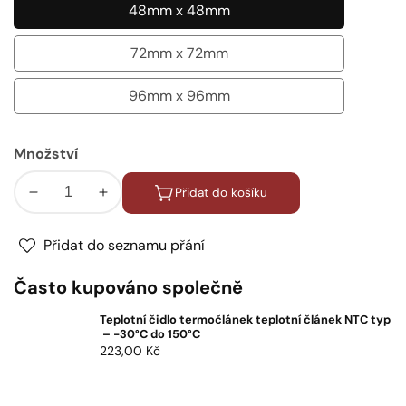
48mm x 48mm
48mm
x
72mm x 72mm
72mm
48mm
x
96mm x 96mm
96mm
72mm
x
Množství
96mm
Přidat do košíku
Snížit
Zvýšit
množství
množství
pro
pro
Přidat do seznamu přání
Mikroprocesorový
Mikroprocesorový
Často kupováno společně
regulátor
regulátor
teploty
teploty
Teplotní čidlo termočlánek teplotní článek NTC typ
PID
PID
– -30°C do 150°C
s
s
Běžná
223,00 Kč
časovačem
časovačem
cena
pro
pro