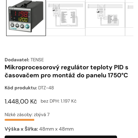
médií
Dodavatel:
TENSE
Mikroprocesorový regulátor teploty PID s
časovačem pro montáž do panelu 1750°C
Kód produktu:
DTZ-48
Běžná
1.448,00 Kč
bez DPH:
1.197 Kč
cena
Nízké zásoby: zbývá 7
Výška x Šířka:
48mm x 48mm