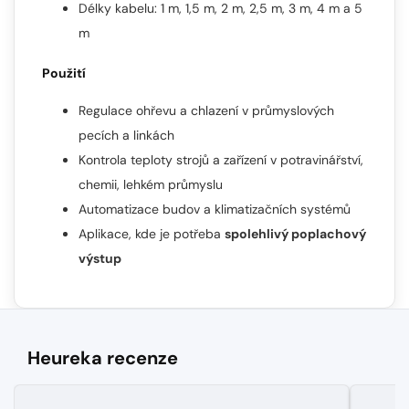
Délky kabelu: 1 m, 1,5 m, 2 m, 2,5 m, 3 m, 4 m a 5
m
Použití
Regulace ohřevu a chlazení v průmyslových
pecích a linkách
Kontrola teploty strojů a zařízení v potravinářství,
chemii, lehkém průmyslu
Automatizace budov a klimatizačních systémů
Aplikace, kde je potřeba
spolehlivý poplachový
výstup
Heureka recenze