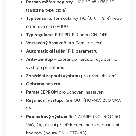
Rozsah měření teploty:
-100 °C až +1750 °C
(záleží na typu čidla)
Typ senzoru:
Termočlánky T/C (J, K, T, S, R) nebo
odporové čidlo Pt100
Typ regulace:
P, PI, PD, PID nebo ON-OFF
Vestavěný časovač
pro řízení procesů
Automatické ladění PID parametrů
Anti-windup
– zabraňuje nárůstu regulačního
výstupu při saturaci
Zpoždění zapnutí výstupu
pro režim chlazení
Ochrana heslem
Paměť EEPROM
pro uchování nastavení
Regulační výstup:
Relé OUT (NO+NC) 250 VAC,
2A
Poplachový výstup:
Relé ALARM (NO+NC) 250
VAC, 2A, aktivní při překročení nebo nedosažení
hodnoty (pouze ON u DTZ-48)