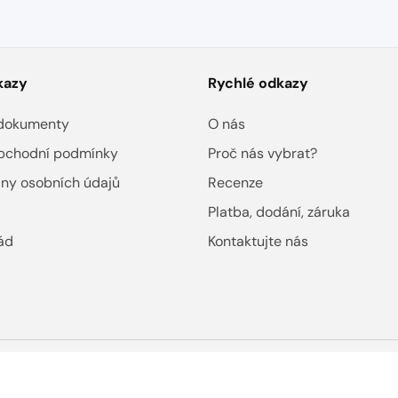
kazy
Rychlé odkazy
a dokumenty
O nás
bchodní podmínky
Proč nás vybrat?
ny osobních údajů
Recenze
Platba, dodání, záruka
ád
Kontaktujte nás
© 2026,
Principal Elektrik. Všechna práva vyhrazena.