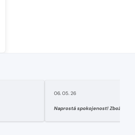
06. 05. 26
Naprostá spokojenost! Zboží dorazilo rychle, dobře
zabalené. Potřeboval jsem řešit výměnu objednaného
zboží za jiné protože jsem neodha
zákaznický servis naprosto perfektn