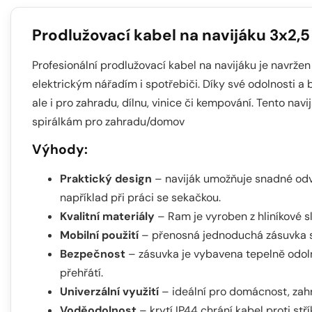
Prodlužovací kabel na navijáku 3x2
Profesionální prodlužovací kabel na navijáku je navržen
elektrickým nářadím i spotřebiči. Díky své odolnosti a
ale i pro zahradu, dílnu, vinice či kempování. Tento n
spirálkám pro zahradu/domov
Výhody:
Praktický design
– naviják umožňuje snadné odví
například při práci se sekačkou.
Kvalitní materiály
– Ram je vyroben z hliníkové sl
Mobilní použití
– přenosná jednoduchá zásuvka s
Bezpečnost
– zásuvka je vybavena tepelně odoln
přehřátí.
Univerzální využití
– ideální pro domácnost, zahr
Voděodolnost
– krytí IP44 chrání kabel proti stří