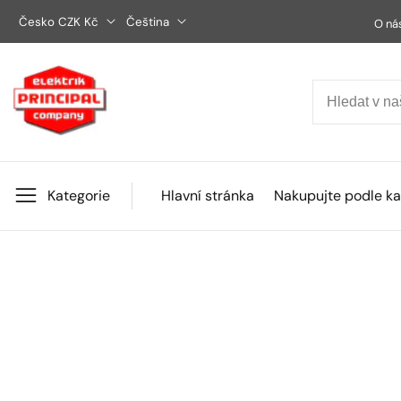
Přejít
Česko CZK Kč
Čeština
O ná
na
obsah
Kategorie
Hlavní stránka
Nakupujte podle ka
Přejít na
informace
Otevřít
o
médium
produktu
1
v
okně