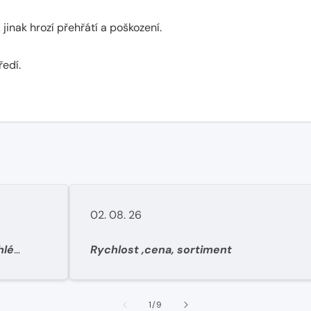
, jinak hrozí přehřátí a poškození.
edí.
02. 08. 26
hlé
Rychlost ,cena, sortiment
1
/
9