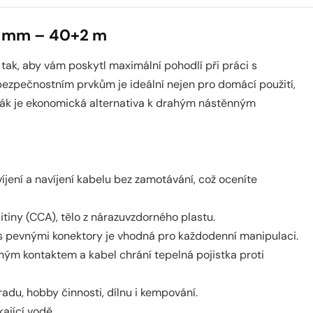
,5 mm – 40+2 m
 tak, aby vám poskytl maximální pohodlí při práci s
 bezpečnostním prvkům je ideální nejen pro domácí použití,
aviják je ekonomická alternativa k drahým nástěnným
jení a navíjení kabelu bez zamotávání, což oceníte
itiny (CCA), tělo z nárazuvzdorného plastu.
 pevnými konektory je vhodná pro každodenní manipulaci.
ým kontaktem a kabel chrání tepelná pojistka proti
adu, hobby činnosti, dílnu i kempování.
kající vodě.