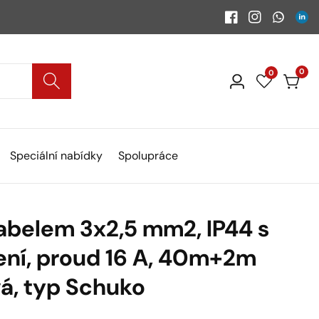
Facebook
Instagram
WhatsA
Link
0
0
0
Přihlásit
polo
se
Speciální nabídky
Spolupráce
abelem 3x2,5 mm2, IP44 s
žení, proud 16 A, 40m+2m
vá, typ Schuko