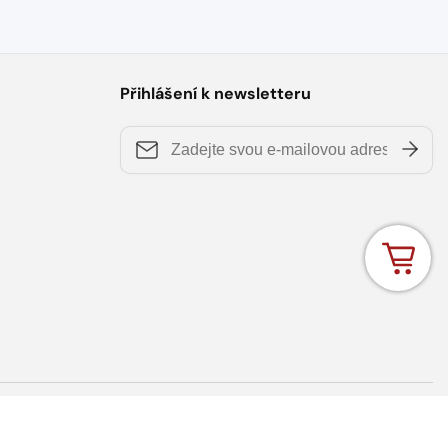
mi nejvhodnější řešení, okamžitě o
VELMI doporučuji tento obchod.
Přihlášení k newsletteru