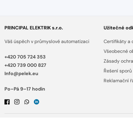
PRINCIPAL ELEKTRIK s.r.o.
Užitečné od
Váš úspěch v průmyslové automatizaci
Certifikáty 
Všeobecné o
+420 705 724 353
Zásady ochra
+420 739 000 827
Řešení sporů
Info@pelek.eu
Reklamační ř
Po–Pá 9–17 hodin
Facebook
Instagram
WhatsApp
LinkedIn
Česko CZK Kč
Čeština