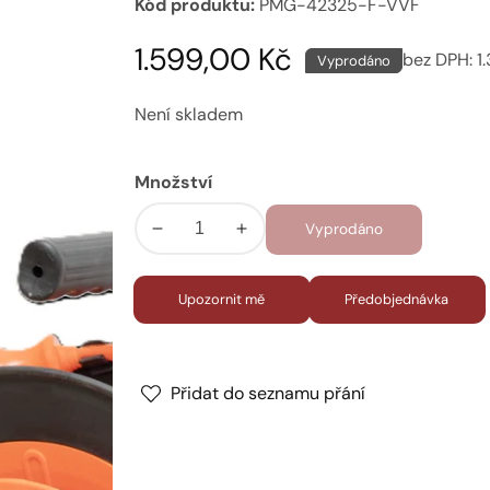
Kód produktu:
PMG-42325-F-VVF
Běžná
1.599,00 Kč
bez DPH:
1
Vyprodáno
cena
Není skladem
Množství
Vyprodáno
Snížit
Zvýšit
množství
množství
pro
pro
Upozornit mě
Předobjednávka
Naviják
Naviják
s
s
měděným
měděným
kabelem
kabelem
Přidat do seznamu přání
3x2,5
3x2,5
mm2,
mm2,
IP44
IP44