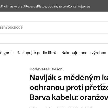
s
Proč nás vybrat?
Recenze
Platba, dodání, záruka
Kontaktujte nás
tegorie
Nakupujte podle filtrů
Nakupujte podle výrobce
Dodavatel:
ByLion
Naviják s měděným k
ochranou proti přetí
Barva kabelu: oranžo