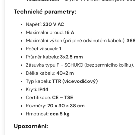
Technické parametry:
Napětí:
230 V AC
Maximální proud:
16 A
Maximální výkon (při plně odvinutém kabelu):
36
Počet zásuvek:
1
Průměr kabelu:
3x2,5 mm
Zásuvka typu F - SCHUKO (bez zemnícího kolíku).
Délka kabelu:
40+2 m
Typ kabelu:
TTR (vícevodičový)
Krytí:
IP44
Certifikace:
CE – TSE
Rozměry:
20 × 30 × 38 cm
Hmotnost:
cca 5 kg
Upozornění: