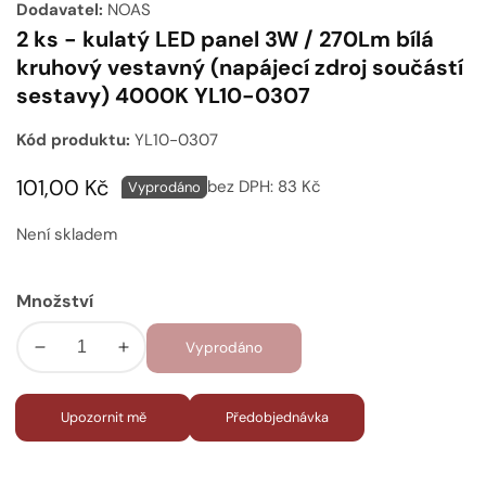
Dodavatel:
NOAS
2 ks - kulatý LED panel 3W / 270Lm bílá
kruhový vestavný (napájecí zdroj součástí
sestavy) 4000K YL10-0307
Kód produktu:
YL10-0307
Běžná
101,00 Kč
bez DPH:
83 Kč
Vyprodáno
cena
Není skladem
Množství
Vyprodáno
Snížit
Zvýšit
množství
množství
pro
pro
Upozornit mě
Předobjednávka
2
2
ks
ks
-
-