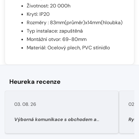
Životnost: 20 000h
Krytí: IP20
Rozměry : 83mm(průměr)x14mm(hloubka)
Typ instalace: zapuštěná
Montážní otvor: 69-80mm
Materiál: Ocelový plech, PVC stínidlo
Heureka recenze
03. 08. 26
02. 
Výborná komunikace s obchodem a
Rych
super rychlé dodání materíálu.