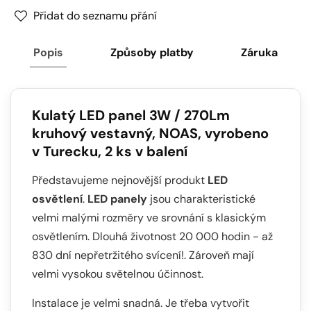
kulatý
kulatý
Přidat do seznamu přání
LED
LED
panel
panel
Popis
Způsoby platby
Záruka
3W
3W
/
/
270Lm
270Lm
bílá
bílá
Kulatý LED panel 3W / 270Lm
kruhový
kruhový
kruhový vestavný, NOAS, vyrobeno
vestavný
vestavný
v Turecku,
2 ks v balení
(napájecí
(napájecí
zdroj
zdroj
Představujeme nejnovější produkt
LED
součástí
součástí
osvětlení
.
LED panely
jsou charakteristické
sestavy)
sestavy)
velmi malými rozměry ve srovnání s klasickým
4000K
4000K
osvětlením. Dlouhá životnost 20 000 hodin - až
YL10-
YL10-
0307
0307
830 dní nepřetržitého svícení!. Zároveň mají
velmi vysokou světelnou účinnost.
Instalace je velmi snadná. Je třeba vytvořit