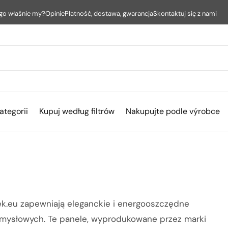
go właśnie my?
Opinie
Płatność, dostawa, gwarancja
Skontaktuj się z nami
ategorii
Kupuj według filtrów
Nakupujte podle výrobce
k.eu zapewniają eleganckie i energooszczędne
rzemysłowych. Te panele, wyprodukowane przez marki