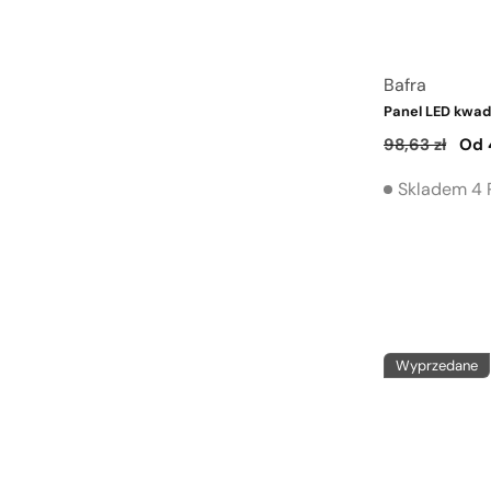
Dostawca:
Bafra
Panel LED kwa
Cena
98,63 zł
Cen
Od 
regularna
spr
Skladem 4 
Wyprzedane