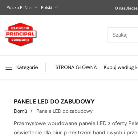
Przejdź
Polska PLN zł
Polski
O nas
Dlacze
do
treści
Kategorie
STRONA GŁÓWNA
Kupuj według k
KOLEKCJA:
PANELE LED DO ZABUDOWY
Domů
Panele LED do zabudowy
Przemysłowe wbudowane panele LED z oferty Pele
oświetlenie dla biur, przestrzeni handlowych i p