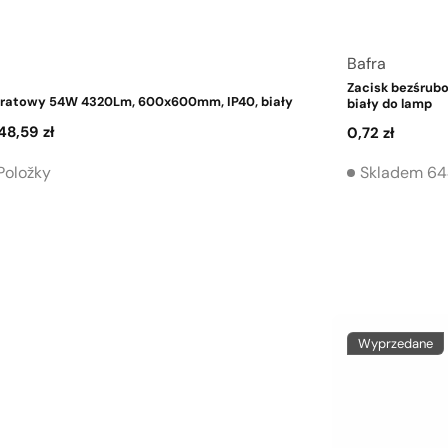
Dostawca:
Bafra
Zacisk bezśrub
dratowy 54W 4320Lm, 600x600mm, IP40, biały
biały do ​​lamp
a
48,59 zł
Cena
0,72 zł
regularna
zedaży
Položky
Skladem 64
Wyprzedane