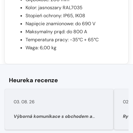
Kolor: jasnoszary RAL7035
Stopień ochrony: IP65, IK08
Napięcie znamionowe: do 690 V
Maksymalny prąd: do 800 A
Temperatura pracy: -35°C + 65°C
Waga: 6,00 kg
Heureka recenze
03. 08. 26
02. 
Výborná komunikace s obchodem a
Rych
super rychlé dodání materíálu.