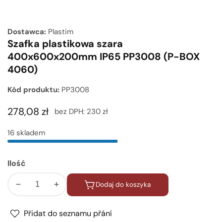
Galeria
multimediów
Dostawca:
Plastim
Szafka plastikowa szara
400x600x200mm IP65 PP3008 (P-BOX
4060)
Kód produktu:
PP3008
Cena
278,08 zł
bez DPH:
230 zł
regularna
16 skladem
Ilość
Dodaj do koszyka
Zmniejsz
Zwiększ
ilość
ilość
dla
dla
Přidat do seznamu přání