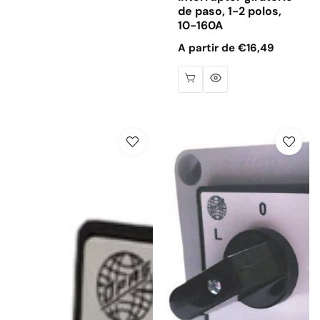
de paso, 1-2 polos,
10-160A
Precio
A partir de €16,49
habitual