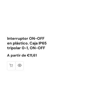
Interruptor ON-OFF
en plástico. Caja IP65
tripolar 0-1, ON-OFF
Precio
A partir de €11,61
habitual