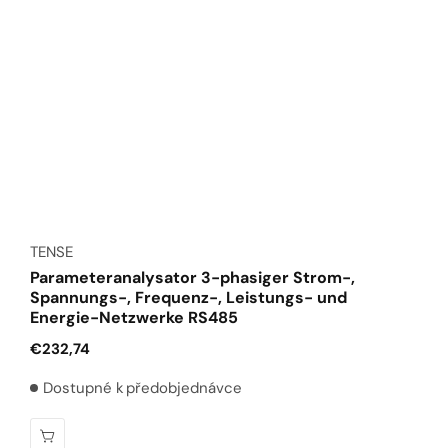
Anbieter:
TENSE
Parameteranalysator 3-phasiger Strom-,
Spannungs-, Frequenz-, Leistungs- und
Energie-Netzwerke RS485
Normaler
€232,74
Preis
Dostupné k předobjednávce