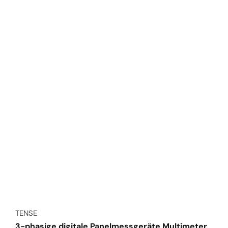
Anbieter:
TENSE
3-phasige digitale Panelmessgeräte Multimeter