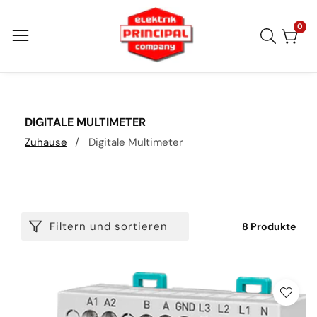
Direkt
zum
0
0
Arti
Inhalt
KATEGORIE:
DIGITALE MULTIMETER
Zuhause
Digitale Multimeter
Filtern und sortieren
8 Produkte