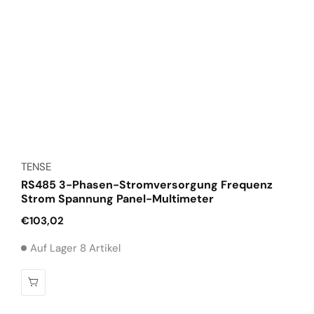
Anbieter:
TENSE
RS485 3-Phasen-Stromversorgung Frequenz
Strom Spannung Panel-Multimeter
Normaler
€103,02
Preis
Auf Lager 8 Artikel