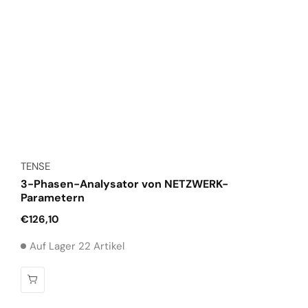
Anbieter:
TENSE
3-Phasen-Analysator von NETZWERK-
Parametern
Normaler
€126,10
Preis
Auf Lager 22 Artikel