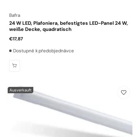
Anbieter:
Bafra
24 W LED, Plafoniera, befestigtes LED-Panel 24 W,
weiße Decke, quadratisch
Normaler
€17,87
Preis
Dostupné k předobjednávce
Ausverkauft