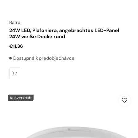
Anbieter:
Bafra
24W LED, Plafoniera, angebrachtes LED-Panel
24W weiße Decke rund
Normaler
€11,36
Preis
Dostupné k předobjednávce
Ausverkauft