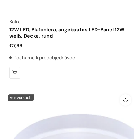
Anbieter:
Bafra
12W LED, Plafoniera, angebautes LED-Panel 12W
weiß, Decke, rund
Normaler
€7,99
Preis
Dostupné k předobjednávce
Ausverkauft