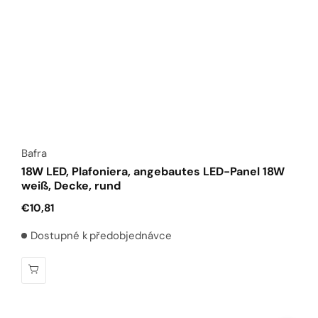
Anbieter:
Bafra
18W LED, Plafoniera, angebautes LED-Panel 18W
weiß, Decke, rund
Normaler
€10,81
Preis
Dostupné k předobjednávce