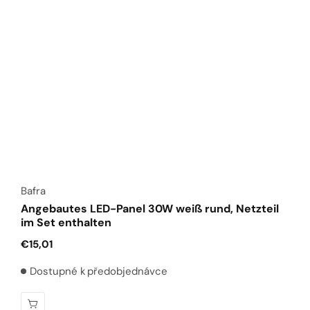
Anbieter:
Bafra
Angebautes LED-Panel 30W weiß rund, Netzteil
im Set enthalten
Normaler
€15,01
Preis
Dostupné k předobjednávce