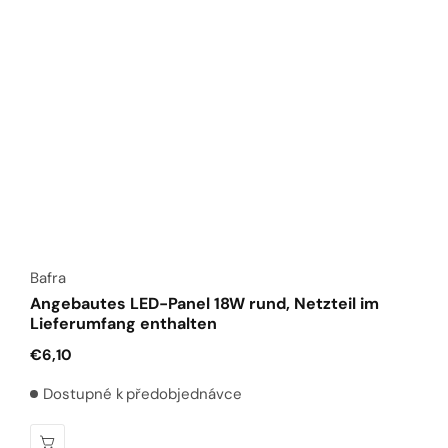
Anbieter:
Bafra
Angebautes LED-Panel 18W rund, Netzteil im
Lieferumfang enthalten
Normaler
€6,10
Preis
Dostupné k předobjednávce