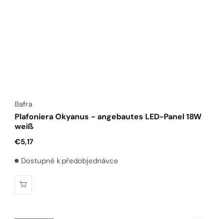
Anbieter:
Bafra
Plafoniera Okyanus - angebautes LED-Panel 18W
weiß
Normaler
€5,17
Preis
Dostupné k předobjednávce