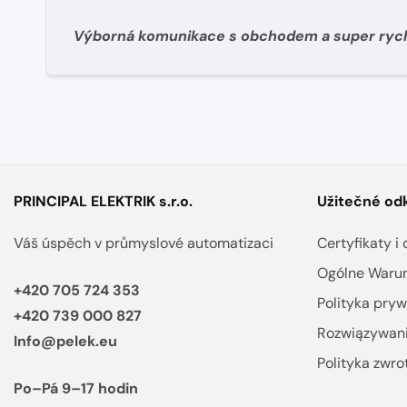
Výborná komunikace s obchodem a super ryc
dodání materíálu.
PRINCIPAL ELEKTRIK s.r.o.
Užitečné od
Váš úspěch v průmyslové automatizaci
Certyfikaty 
Ogólne Warun
+420 705 724 353
Polityka pryw
+420 739 000 827
Rozwiązywan
Info@pelek.eu
Polityka zwr
Po–Pá 9–17 hodin