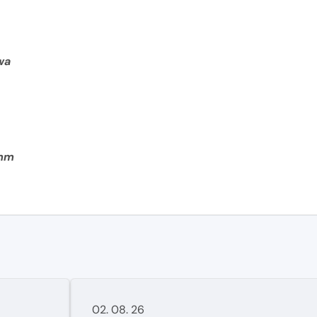
wa
 mm
02. 08. 26