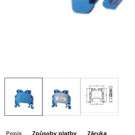
Galeria
multimediów
Popis
Způsoby platby
Záruka