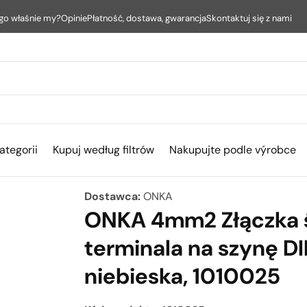
go właśnie my?
Opinie
Płatność, dostawa, gwarancja
Skontaktuj się z nami
ategorii
Kupuj według filtrów
Nakupujte podle výrobce
Dostawca:
ONKA
ONKA 4mm2 Złączka 
terminala na szynę 
niebieska, 1010025