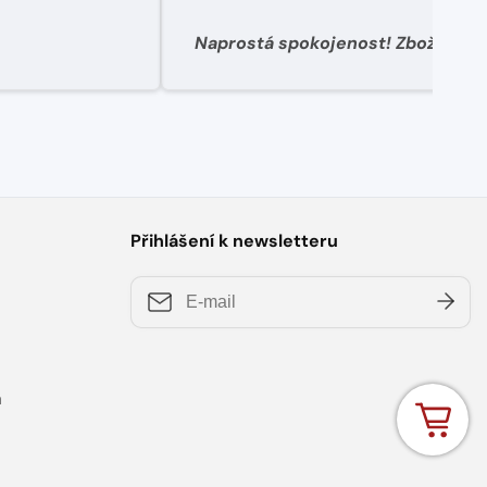
Naprostá spokojenost! Zboží dorazilo rychle, dobře
zabalené. Potřeboval jsem řešit výměnu objednaného
zboží za jiné protože jsem neodha
zákaznický servis naprosto perfektn
mi nejvhodnější řešení, okamžitě o
VELMI doporučuji tento obchod.
Přihlášení k newsletteru
a