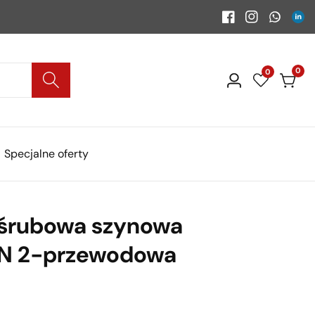
Facebook
Instagram
WhatsA
Link
0
0
0
Zaloguj
pozy
i)
się
Specjalne oferty
śrubowa szynowa
DIN 2-przewodowa