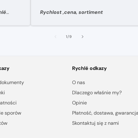
hlé
Rychlost ,cena, sortiment
1
/
9
kazy
Rychlé odkazy
i dokumenty
O nas
ki
Dlaczego właśnie my?
atności
Opinie
ie sporów
Płatność, dostawa, gwarancj
otów
Skontaktuj się z nami