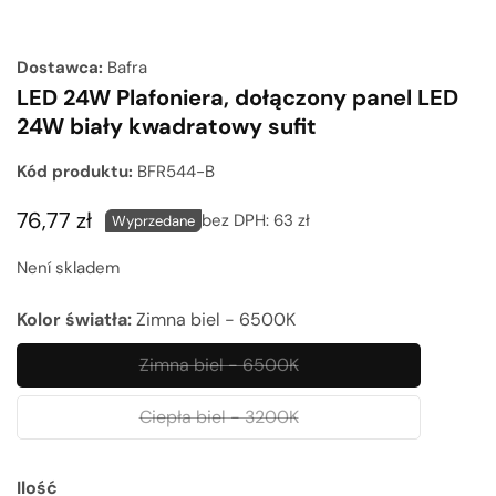
multimediów
Dostawca:
Bafra
LED 24W Plafoniera, dołączony panel LED
24W biały kwadratowy sufit
Kód produktu:
BFR544-B
Cena
76,77 zł
bez DPH:
63 zł
Wyprzedane
regularna
Není skladem
Kolor światła:
Zimna biel - 6500K
Zimna biel - 6500K
Zimna
biel
Ciepła biel - 3200K
Ciepła
-
biel
6500K
Ilość
-