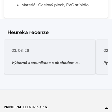
Materiál: Ocelový plech, PVC stínidlo
Heureka recenze
03. 08. 26
02. 
Výborná komunikace s obchodem a
Rych
super rychlé dodání materíálu.
PRINCIPAL ELEKTRIK s.r.o.
PRINCIPAL ELEKTRIK s.r.o.