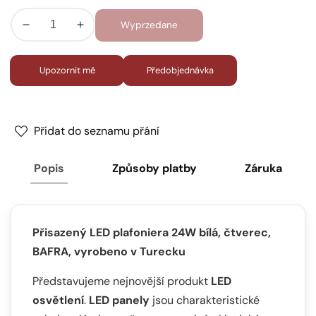
3200K
Wyprzedane
Zmniejsz
Zwiększ
ilość
ilość
dla
dla
Upozornit mě
Předobjednávka
LED
LED
24W
24W
Plafoniera,
Plafoniera,
dołączony
dołączony
Přidat do seznamu přání
panel
panel
LED
LED
Popis
Způsoby platby
Záruka
24W
24W
biały
biały
kwadratowy
kwadratowy
sufit
sufit
Přisazený LED plafoniera 24W bílá, čtverec,
BAFRA, vyrobeno v Turecku
Představujeme nejnovější produkt
LED
osvětlení
.
LED panely
jsou charakteristické