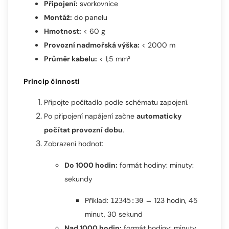
Připojení:
svorkovnice
Montáž:
do panelu
Hmotnost:
< 60 g
Provozní nadmořská výška:
< 2000 m
Průměr kabelu:
< 1,5 mm²
Princip činnosti
Připojte počítadlo podle schématu zapojení.
Po připojení napájení začne
automaticky
počítat provozní dobu
.
Zobrazení hodnot:
Do 1000 hodin:
formát hodiny: minuty:
sekundy
Příklad:
→ 123 hodin, 45
12345:30
minut, 30 sekund
Nad 1000 hodin:
formát hodiny: minuty