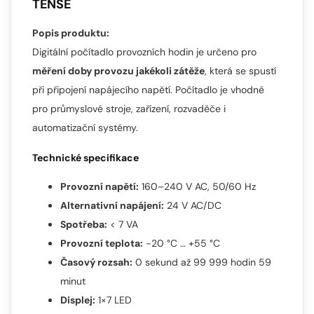
TENSE
Popis produktu:
Digitální počítadlo provozních hodin je určeno pro
měření doby provozu jakékoli zátěže
, která se spustí
při připojení napájecího napětí. Počítadlo je vhodné
pro průmyslové stroje, zařízení, rozvaděče i
automatizační systémy.
Technické specifikace
Provozní napětí:
160–240 V AC, 50/60 Hz
Alternativní napájení:
24 V AC/DC
Spotřeba:
< 7 VA
Provozní teplota:
-20 °C … +55 °C
Časový rozsah:
0 sekund až 99 999 hodin 59
minut
Displej:
1×7 LED