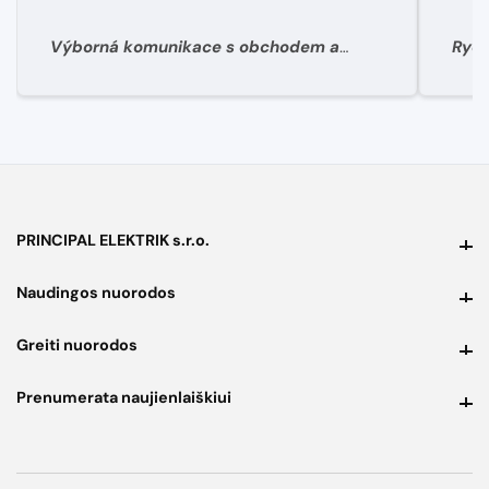
Výborná komunikace s obchodem a
Rych
super rychlé dodání materíálu.
PRINCIPAL ELEKTRIK s.r.o.
PRINCIPAL ELEKTRIK s.r.o.
Naudingos nuorodos
Naudingos nuorodos
Greiti nuorodos
Greiti nuorodos
Prenumerata naujienlaiškiui
Prenumerata naujienlaiškiui