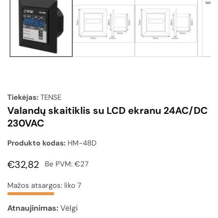
galerija
Tiekėjas:
TENSE
Valandų skaitiklis su LCD ekranu 24AC/DC
230VAC
Produkto kodas:
HM-48D
Įprasta
€32,82
Be PVM:
€27
kaina
Mažos atsargos: liko 7
Atnaujinimas:
Vėlgi