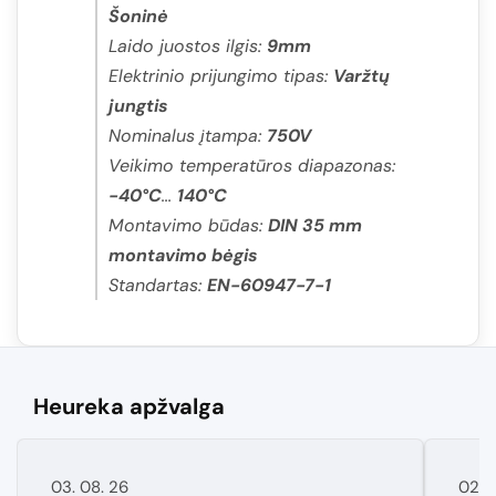
Šoninė
Laido juostos ilgis:
9mm
Elektrinio prijungimo tipas:
Varžtų
jungtis
Nominalus įtampa:
750V
Veikimo temperatūros diapazonas:
-40°C
...
140°C
Montavimo būdas:
DIN 35 mm
montavimo bėgis
Standartas:
EN-60947-7-1
Heureka apžvalga
03. 08. 26
02. 