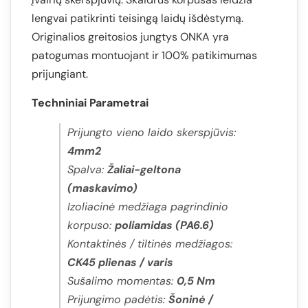
lengvai patikrinti teisingą laidų išdėstymą.
Originalios greitosios jungtys ONKA yra
patogumas montuojant ir 100% patikimumas
prijungiant.
Techniniai Parametrai
Prijungto vieno laido skerspjūvis:
4mm2
Spalva:
Žaliai-geltona
(maskavimo)
Izoliacinė medžiaga pagrindinio
korpuso:
poliamidas (PA6.6)
Kontaktinės / tiltinės medžiagos:
CK45 plienas / varis
Sušalimo momentas:
0,5 Nm
Prijungimo padėtis:
Šoninė /