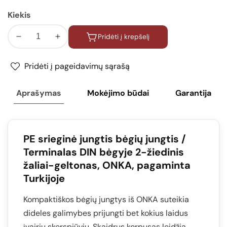
Kiekis
Pridėti į krepšelį
Sumažinti
Padidinti
kiekį
kiekį
ONKA
ONKA
Pridėti į pageidavimų sąrašą
4mm2
4mm2
PE
PE
Aprašymas
Mokėjimo būdai
Garantija
Varžtinis
Varžtinis
bėginis
bėginis
jungiklis
jungiklis
terminalas
terminalas
PE srieginė jungtis bėgių jungtis /
DIN
DIN
Terminalas DIN bėgyje 2-žiedinis
bėgeliui
bėgeliui
žaliai-geltonas, ONKA, pagaminta
2-
2-
Turkijoje
žiedinis
žiedinis
pilkas,
pilkas,
Kompaktiškos bėgių jungtys iš ONKA suteikia
1010220
1010220
dideles galimybes prijungti bet kokius laidus
įvairių skerspjūvių. Skaidrus korpusas leidžia