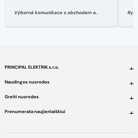
Výborná komunikace s obchodem a
Rych
super rychlé dodání materíálu.
PRINCIPAL ELEKTRIK s.r.o.
PRINCIPAL ELEKTRIK s.r.o.
Naudingos nuorodos
Naudingos nuorodos
Greiti nuorodos
Greiti nuorodos
Prenumerata naujienlaiškiui
Prenumerata naujienlaiškiui