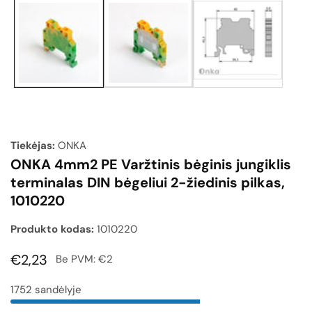
Medijų
galerija
Tiekėjas:
ONKA
ONKA 4mm2 PE Varžtinis bėginis jungiklis
terminalas DIN bėgeliui 2-žiedinis pilkas,
1010220
Produkto kodas:
1010220
Įprasta
€2,23
Be PVM:
€2
kaina
1752 sandėlyje