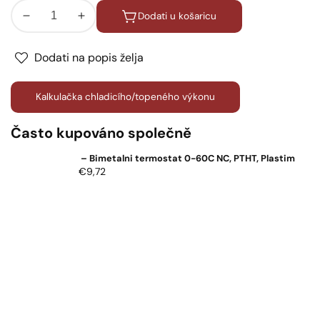
Dodati u košaricu
Smanjiti
Povećati
količinu
količinu
za
za
Dodati na popis želja
Mini
Mini
grijač
grijač
Kalkulačka chladicího/topeného výkonu
za
za
ormariće
ormariće
Často kupováno společně
PTC
PTC
25W,
25W,
– Bimetalni termostat 0-60C NC, PTHT, Plastim
MPHT25,
MPHT25,
Uobičajena
€9,72
cijena
Plastim
Plastim