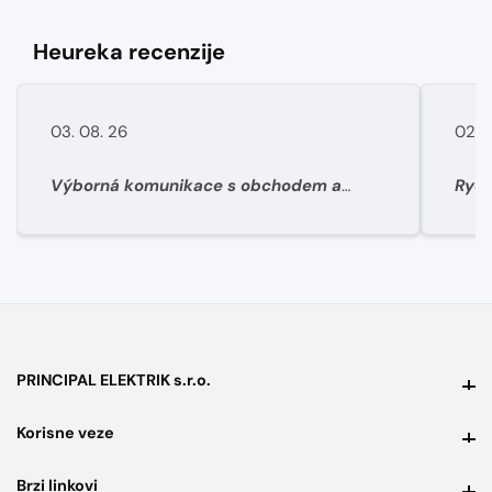
Heureka recenzije
03. 08. 26
02. 
Výborná komunikace s obchodem a
Rych
super rychlé dodání materíálu.
PRINCIPAL ELEKTRIK s.r.o.
PRINCIPAL ELEKTRIK s.r.o.
Korisne veze
Korisne veze
Brzi linkovi
Brzi linkovi