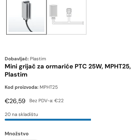
medija
Dobavljač:
Plastim
Mini grijač za ormariće PTC 25W, MPHT25,
Plastim
Kod proizvoda:
MPHT25
Uobičajena
€26,59
Bez PDV-a:
€22
cijena
20 na skladištu
Množstvo