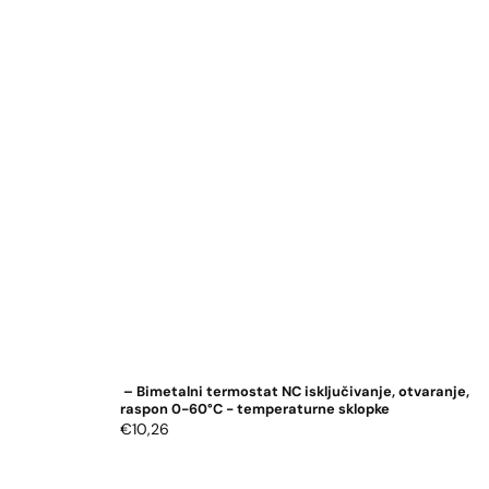
– Bimetalni termostat NC isključivanje, otvaranje,
raspon 0-60°C - temperaturne sklopke
Uobičajena
€10,26
cijena