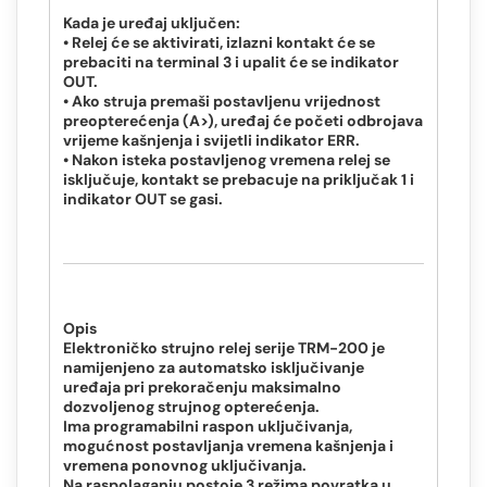
Kada je uređaj uključen:
• Relej će se aktivirati, izlazni kontakt će se
prebaciti na terminal 3 i upalit će se indikator
OUT.
• Ako struja premaši postavljenu vrijednost
preopterećenja (A>), uređaj će početi odbrojava
vrijeme kašnjenja i svijetli indikator ERR.
• Nakon isteka postavljenog vremena relej se
isključuje, kontakt se prebacuje na priključak 1 i
indikator OUT se gasi.
Opis
Elektroničko strujno relej serije TRM-200 je
namijenjeno za automatsko isključivanje
uređaja pri prekoračenju maksimalno
dozvoljenog strujnog opterećenja.
Ima programabilni raspon uključivanja,
mogućnost postavljanja vremena kašnjenja i
vremena ponovnog uključivanja.
Na raspolaganju postoje 3 režima povratka u