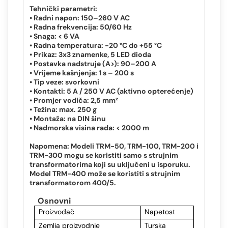
Tehnički parametri:
• Radni napon: 150–260 V AC
• Radna frekvencija: 50/60 Hz
• Snaga: < 6 VA
• Radna temperatura: -20 °C do +55 °C
• Prikaz: 3x3 znamenke, 5 LED dioda
• Postavka nadstruje (A>): 90–200 A
• Vrijeme kašnjenja: 1 s – 200 s
• Tip veze: svorkovni
• Kontakti: 5 A / 250 V AC (aktivno opterećenje)
• Promjer vodiča: 2,5 mm²
• Težina: max. 250 g
• Montaža: na DIN šinu
• Nadmorska visina rada: < 2000 m
Napomena: Modeli TRM-50, TRM-100, TRM-200 i
TRM-300 mogu se koristiti samo s strujnim
transformatorima koji su uključeni u isporuku.
Model TRM-400 može se koristiti s strujnim
transformatorom 400/5.
Osnovni
Proizvođač
Napetost
Zemlja proizvodnje
Turska