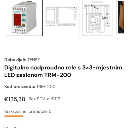
Galerija
medija
Dobavljač:
TENSE
Digitalno nadproudno rele s 3×3-mjestnim
LED zaslonom TRM-200
Kod proizvoda:
TRM-200
Uobičajena
€135,38
Bez PDV-a:
€112
cijena
Niski zalihe: preostalo 5