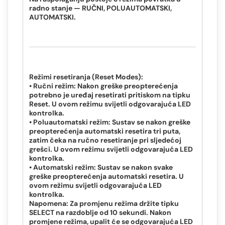
radno stanje — RUČNI, POLUAUTOMATSKI,
AUTOMATSKI.
Režimi resetiranja (Reset Modes):
• Ručni režim: Nakon greške preopterećenja
potrebno je uređaj resetirati pritiskom na tipku
Reset. U ovom režimu svijetli odgovarajuća LED
kontrolka.
• Poluautomatski režim: Sustav se nakon greške
preopterećenja automatski resetira tri puta,
zatim čeka na ručno resetiranje pri sljedećoj
grešci. U ovom režimu svijetli odgovarajuća LED
kontrolka.
• Automatski režim: Sustav se nakon svake
greške preopterećenja automatski resetira. U
ovom režimu svijetli odgovarajuća LED
kontrolka.
Napomena: Za promjenu režima držite tipku
SELECT na razdoblje od 10 sekundi. Nakon
promjene režima, upalit će se odgovarajuća LED