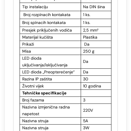
Tip instalaciju
Na DIN šina
Broj rozpínacih kontakata
1 ks.
Broj spínacih kontakata
1 ks.
Presjek priključenih vodiča
2,5 mm²
Materijal kućišta
Plastika
Prikaži
Da
Misa
250 g
LED dioda
Da
uključivanja/isključivanja
LED dioda „Preopterećenje“
Da
Razina IP zaštita
30
Životni vijek
10 godina
Tehničke specifikacije
Broj fazama
3
Nazivna izmjenična radna
22
0V
napetost
Nazivna struja
5A
Nazivna struja
3W