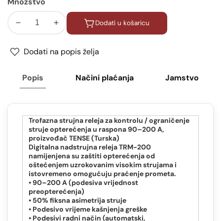
Množstvo
Dodati u košaricu
Smanjiti
Povećati
količinu
količinu
za
za
Dodati na popis želja
Digitalno
Digitalno
nadproudno
nadproudno
Popis
Načini plaćanja
Jamstvo
rele
rele
s
s
3×3-
3×3-
mjestnim
mjestnim
Trofazna strujna releja za kontrolu / ograničenje
struje opterećenja u raspona 90–200 A,
LED
LED
proizvođač TENSE (Turska)
zaslonom
zaslonom
Digitalna nadstrujna releja TRM-200
TRM-
TRM-
namijenjena su zaštiti opterećenja od
200
200
oštećenjem uzrokovanim visokim strujama i
istovremeno omogućuju praćenje prometa.
• 90–200 A (podesiva vrijednost
preopterećenja)
• 50% fiksna asimetrija struje
• Podesivo vrijeme kašnjenja greške
• Podesivi radni način (automatski,