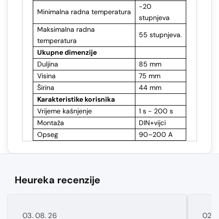
-20
Minimalna radna temperatura
stupnjeva
Maksimalna radna
55 stupnjeva.
temperatura
Ukupne dimenzije
Duljina
85 mm
Visina
75 mm
Širina
44 mm
Karakteristike korisnika
Vrijeme kašnjenje
1 s - 200 s
Montaža
DIN+vijci
Opseg
90–200 A
Heureka recenzije
03. 08. 26
02. 