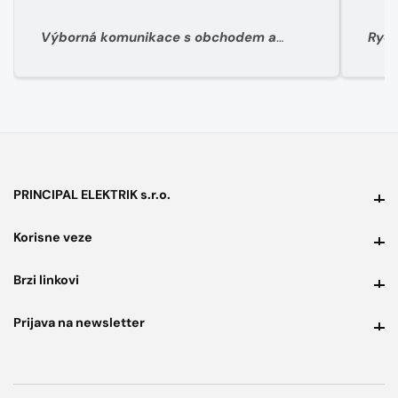
Výborná komunikace s obchodem a
Rych
super rychlé dodání materíálu.
PRINCIPAL ELEKTRIK s.r.o.
PRINCIPAL ELEKTRIK s.r.o.
Korisne veze
Korisne veze
Brzi linkovi
Brzi linkovi
Prijava na newsletter
Prijava na newsletter