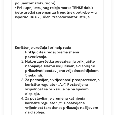
poluautomatski, ručni)
• Pri kupnji strujnog releja marke TENSE dobit
ćete uređaj spreman za trenutne upotrebe — u
isporuci su uključeni transformatori struje.
Korištenje uređaja i princip rada
Priključite uređaj prema shemi
povezivanja.
Nakon završetka povezivanja priključite
napajanje. Nakon uključivanja displej će
prikazivati postavljene vrijednosti tijekom
5 sekundi.
Za postavljanje vrijednosti preopterećenja
koristite regulator „A>“. Postavljena
vrijednost se prikazuje na na lijevom
displeju.
Za postavljanje vremena kašnjenja
koristite regulator „t“. Postavljena
vrijednost također se prikazuje na lijevom
na displeju.