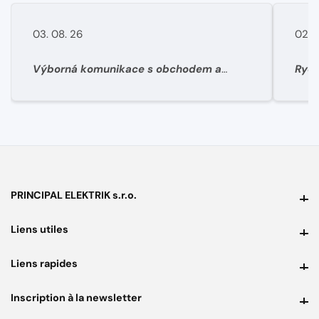
03. 08. 26
02. 
Výborná komunikace s obchodem a
Rych
super rychlé dodání materíálu.
PRINCIPAL ELEKTRIK s.r.o.
PRINCIPAL ELEKTRIK s.r.o.
Liens utiles
Liens utiles
Liens rapides
Liens rapides
Inscription à la newsletter
Inscription à la newsletter