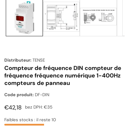
Galerie
de
supports
multimédias
Distributeur:
TENSE
Compteur de fréquence DIN compteur de
fréquence fréquence numérique 1-400Hz
compteurs de panneau
Code produit:
DF-DIN
Prix
€42,18
bez DPH:
€35
habituel
Faibles stocks : il reste 10