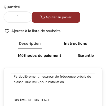
Quantité
Ajouter au panier
Réduire
Augmenter
la
la
quantité
quantité
Ajouter à la liste de souhaits
de
de
Compteur
Compteur
Description
Instructions
de
de
fréquence
fréquence
Méthodes de paiement
Garantie
DIN
DIN
compteur
compteur
de
de
fréquence
fréquence
Particulièrement mesureur de fréquence précis de
fréquence
fréquence
classe True RMS pour installation
numérique
numérique
1-
1-
400Hz
400Hz
DIN lištu. DF-DIN TENSE
compteurs
compteurs