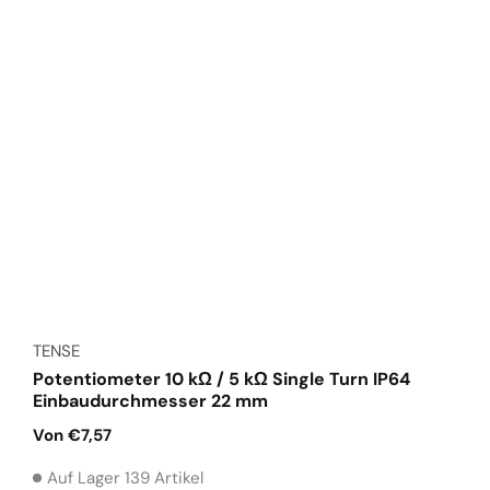
Anbieter:
TENSE
Potentiometer 10 kΩ / 5 kΩ Single Turn IP64
Einbaudurchmesser 22 mm
Normaler
Von €7,57
Preis
Auf Lager 139 Artikel