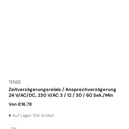
Anbieter:
TENSE
Zeitverzögerungsrelais / Ansprechverzögerung
24 V/AC/DC, 230 V/AC 3 / 12 / 30 / 60 Sek./Min
Normaler
Von €16,78
Preis
Auf Lager 104 Artikel