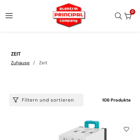
Direkt
zum
0
0
Arti
Inhalt
KATEGORIE:
ZEIT
Zuhause
Zeit
Filtern und sortieren
106 Produkte