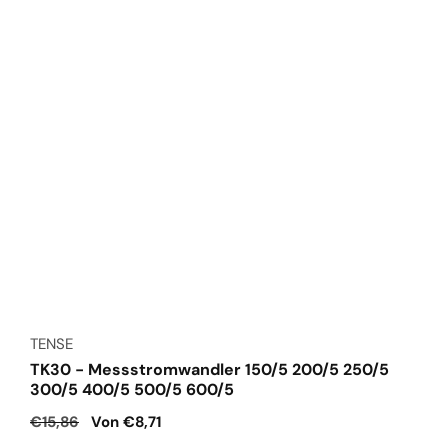
Anbieter:
TENSE
TK30 - Messstromwandler 150/5 200/5 250/5
300/5 400/5 500/5 600/5
Normaler
€15,86
Verkaufspreis
Von €8,71
Preis