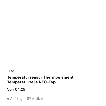
Anbieter:
TENSE
Temperatursensor Thermoelement
Temperaturzelle NTC-Typ
Normaler
Von €4,25
Preis
Auf Lager 87 Artikel