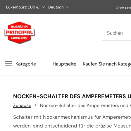
Direkt
Luxemburg EUR €
Deutsch
Über un
zum
Inhalt
Kategorie
Hauptseite
Kaufen Sie nach Kateg
KATEGORIE:
NOCKEN-SCHALTER DES AMPEREMETERS 
Zuhause
Nocken-Schalter des Amperemeters und 
Schalter mit Nockenmechanismus für Amperemeter
werden, sind entscheidend für die präzise Messu