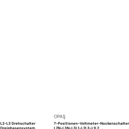
Anbieter:
OPAŞ
L2-L3 Drehschalter
7-Positionen-Voltmeter-Nockenschalter
 Dreiphasensystem
L2N-L3N-L3L1-L2L3-L1L2