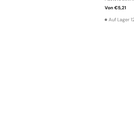
Normaler
Von €5,21
Preis
Auf Lager 12