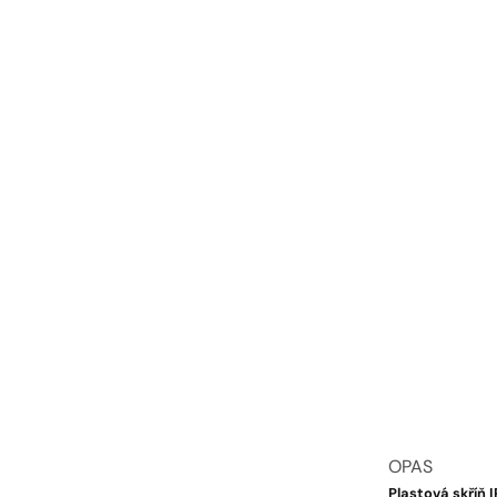
Anbieter:
OPAS
Plastová skříň 