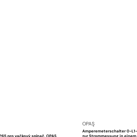
Anbieter:
OPAŞ
Amperemeterschalter 0-L1-
IP65 pro vačkový spínač, OPAŞ
zur Strommessung in einem