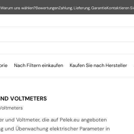
s
Warum uns wählen?
Bewertungen
Zahlung, Lieferung, Garantie
Kontaktieren Si
orie
Nach Filtern einkaufen
Kaufen Sie nach Hersteller
UND VOLTMETERS
Voltmeters
 und Voltmeter, die auf Pelek.eu angeboten
ng und Überwachung elektrischer Parameter in