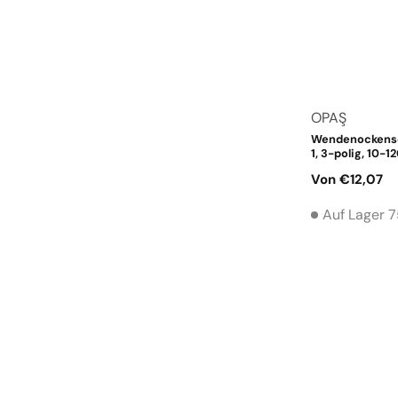
Anbieter:
OPAŞ
Wendenockensc
1, 3-polig, 10-1
Normaler
Von €12,07
Preis
Auf Lager 7