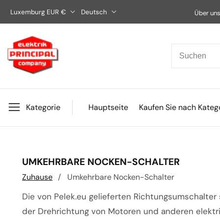
Direkt
Luxemburg EUR €
Deutsch
Über un
zum
Inhalt
Kategorie
Hauptseite
Kaufen Sie nach Kateg
KATEGORIE:
UMKEHRBARE NOCKEN-SCHALTER
Zuhause
Umkehrbare Nocken-Schalter
Die von Pelek.eu gelieferten Richtungsumschalter
der Drehrichtung von Motoren und anderen elektr