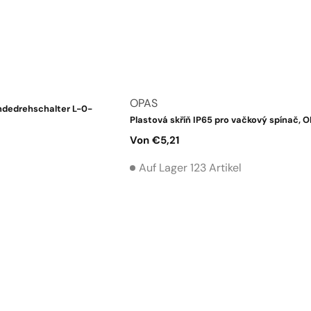
Anbieter:
OPAS
dedrehschalter L-0-
Plastová skříň IP65 pro vačkový spínač, 
Normaler
Von €5,21
Preis
Auf Lager 123 Artikel