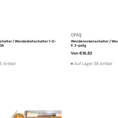
Anbieter:
OPAŞ
halter / Wendedrehschalter 1-0-
Wendenockenschalter / Wen
20A
P, 3-polig
Normaler
Von €16,82
Preis
5 Artikel
Auf Lager 38 Artikel