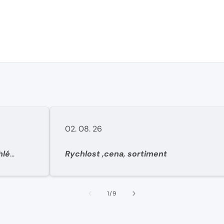
02. 08. 26
hlé
Rychlost ,cena, sortiment
1
/
9