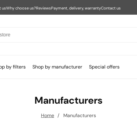
t us
Why choose us?
Reviews
Payment, delivery, warranty
Contact us
p by filters
Shop by manufacturer
Special offers
Manufacturers
Home
Manufacturers