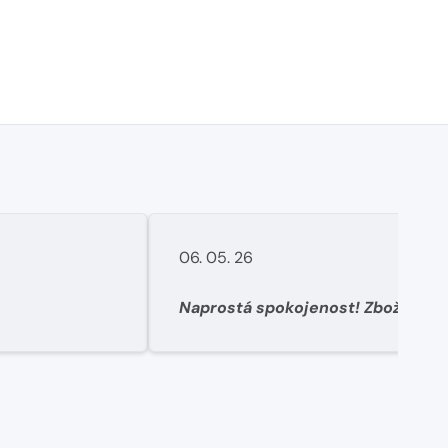
06. 05. 26
Naprostá spokojenost! Zboží dorazilo rychle, dobře
zabalené. Potřeboval jsem řešit výměnu objednaného
zboží za jiné protože jsem neodha
zákaznický servis naprosto perfektn
mi nejvhodnější řešení, okamžitě o
VELMI doporučuji tento obchod.